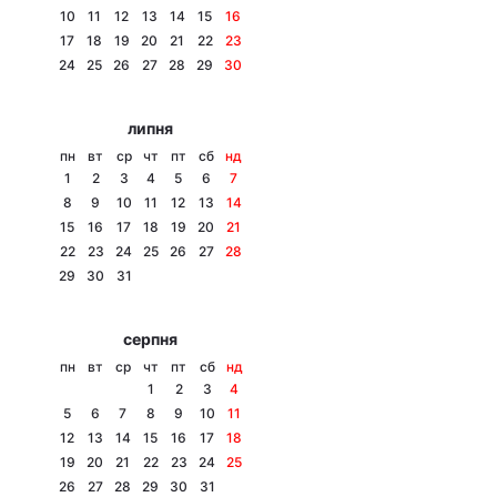
10
11
12
13
14
15
16
Лонгріди
17
18
19
20
21
22
23
24
25
26
27
28
29
30
Відео з Youtube
Статті
липня
Інтерв'ю
Думки
пн
вт
ср
чт
пт
сб
нд
1
2
3
4
5
6
7
Архів
Вакансії
8
9
10
11
12
13
14
15
16
17
18
19
20
21
Контакти
22
23
24
25
26
27
28
29
30
31
Послуги
серпня
пн
вт
ср
чт
пт
сб
нд
1
2
3
4
5
6
7
8
9
10
11
12
13
14
15
16
17
18
19
20
21
22
23
24
25
26
27
28
29
30
31