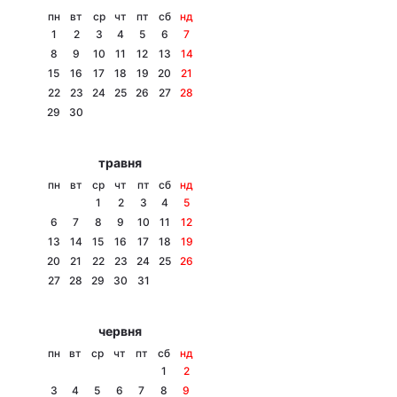
пн
вт
ср
чт
пт
сб
нд
1
2
3
4
5
6
7
8
9
10
11
12
13
14
15
16
17
18
19
20
21
Головна
Війна
22
23
24
25
26
27
28
29
30
Україна
Політика
Економіка
Світ
травня
пн
вт
ср
чт
пт
сб
нд
Спорт
Наука
1
2
3
4
5
6
7
8
9
10
11
12
Техно і зв'язок
Лайт
13
14
15
16
17
18
19
20
21
22
23
24
25
26
Зброя
Інциденти
27
28
29
30
31
Здоров'я
Туризм
червня
Цікавинки
Погода
пн
вт
ср
чт
пт
сб
нд
1
2
Екологія
Регіони
3
4
5
6
7
8
9