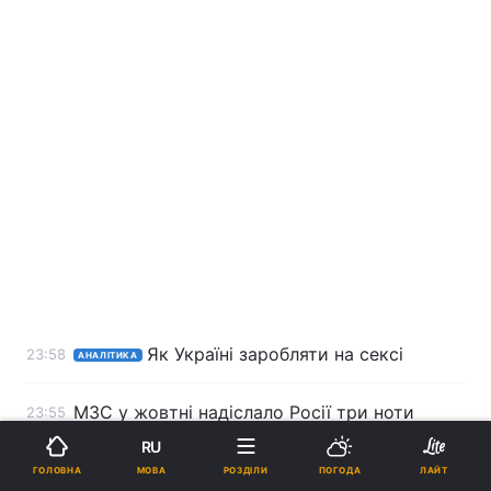
Як Україні заробляти на сексі
23:58
АНАЛІТИКА
МЗС у жовтні надіслало Росії три ноти
23:55
протесту через "контрабандні конвої" в ОРДЛО
RU
МОВА
ГОЛОВНА
РОЗДІЛИ
ПОГОДА
ЛАЙТ