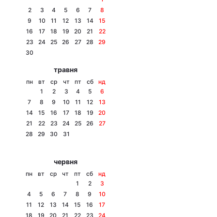
2
3
4
5
6
7
8
9
10
11
12
13
14
15
16
17
18
19
20
21
22
Головна
Війна
23
24
25
26
27
28
29
30
Україна
Політика
травня
пн
вт
ср
чт
пт
сб
нд
Економіка
Світ
1
2
3
4
5
6
7
8
9
10
11
12
13
Спорт
Наука
14
15
16
17
18
19
20
21
22
23
24
25
26
27
Техно і зв'язок
Лайт
28
29
30
31
Зброя
Інциденти
червня
Здоров'я
Туризм
пн
вт
ср
чт
пт
сб
нд
1
2
3
Цікавинки
Погода
4
5
6
7
8
9
10
11
12
13
14
15
16
17
Екологія
Регіони
18
19
20
21
22
23
24