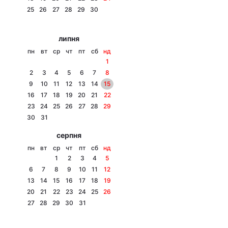
25
26
27
28
29
30
Лонгріди
липня
Відео з Youtube
Статті
пн
вт
ср
чт
пт
сб
нд
1
Інтерв'ю
Думки
2
3
4
5
6
7
8
9
10
11
12
13
14
15
Архів
Вакансії
16
17
18
19
20
21
22
23
24
25
26
27
28
29
Контакти
30
31
серпня
Послуги
пн
вт
ср
чт
пт
сб
нд
1
2
3
4
5
6
7
8
9
10
11
12
13
14
15
16
17
18
19
20
21
22
23
24
25
26
27
28
29
30
31