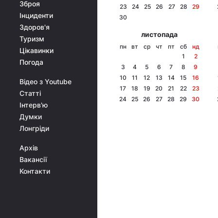
Зброя
23
24
25
26
27
28
29
Інциденти
30
Здоров'я
листопада
Туризм
пн
вт
ср
чт
пт
сб
нд
Цікавинки
1
2
Погода
3
4
5
6
7
8
9
10
11
12
13
14
15
16
Відео з Youtube
17
18
19
20
21
22
23
Статті
24
25
26
27
28
29
30
Інтерв'ю
Думки
Лонгріди
Архів
Вакансії
Контакти