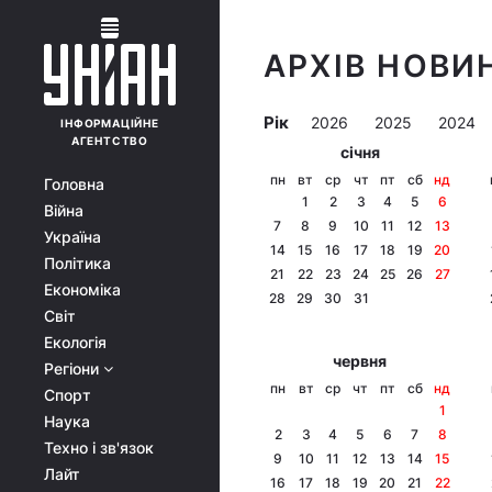
АРХІВ НОВИН
Рік
2026
2025
2024
ІНФОРМАЦІЙНЕ
АГЕНТСТВО
січня
пн
вт
ср
чт
пт
сб
нд
Головна
1
2
3
4
5
6
Війна
7
8
9
10
11
12
13
Україна
14
15
16
17
18
19
20
Політика
21
22
23
24
25
26
27
Економіка
28
29
30
31
Світ
Екологія
червня
Регіони
пн
вт
ср
чт
пт
сб
нд
Спорт
1
Наука
2
3
4
5
6
7
8
Техно і зв'язок
9
10
11
12
13
14
15
Лайт
16
17
18
19
20
21
22