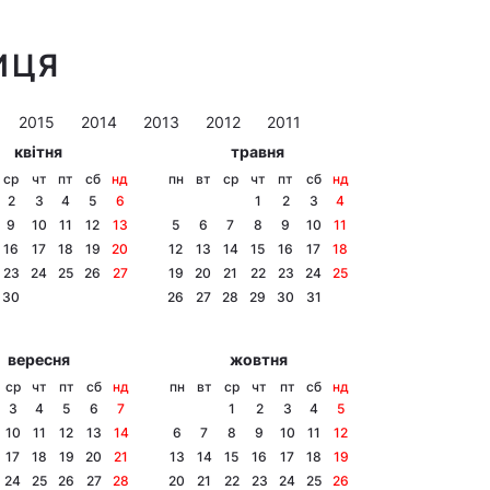
ИЦЯ
2015
2014
2013
2012
2011
квітня
травня
ср
чт
пт
сб
нд
пн
вт
ср
чт
пт
сб
нд
2
3
4
5
6
1
2
3
4
9
10
11
12
13
5
6
7
8
9
10
11
16
17
18
19
20
12
13
14
15
16
17
18
23
24
25
26
27
19
20
21
22
23
24
25
30
26
27
28
29
30
31
вересня
жовтня
ср
чт
пт
сб
нд
пн
вт
ср
чт
пт
сб
нд
3
4
5
6
7
1
2
3
4
5
10
11
12
13
14
6
7
8
9
10
11
12
17
18
19
20
21
13
14
15
16
17
18
19
24
25
26
27
28
20
21
22
23
24
25
26