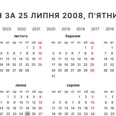
 ЗА 25 ЛИПНЯ 2008, П'ЯТН
2023
2022
2021
2020
2019
2018
2017
2016
лютого
березня
пн
вт
ср
чт
пт
сб
нд
пн
вт
ср
чт
пт
сб
нд
пн
вт
1
2
3
1
2
1
4
5
6
7
8
9
10
3
4
5
6
7
8
9
7
8
11
12
13
14
15
16
17
10
11
12
13
14
15
16
14
15
18
19
20
21
22
23
24
17
18
19
20
21
22
23
21
22
25
26
27
28
29
24
25
26
27
28
29
30
28
29
31
липня
серпня
пн
вт
ср
чт
пт
сб
нд
пн
вт
ср
чт
пт
сб
нд
пн
вт
1
2
3
4
5
6
1
2
3
1
2
7
8
9
10
11
12
13
4
5
6
7
8
9
10
8
9
14
15
16
17
18
19
20
11
12
13
14
15
16
17
15
16
21
22
23
24
25
26
27
18
19
20
21
22
23
24
22
23