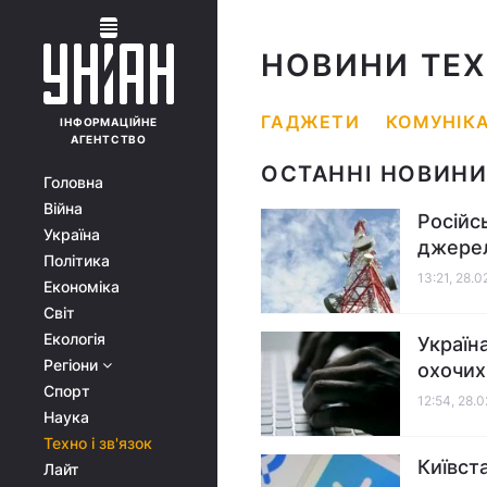
НОВИНИ ТЕХ
ГАДЖЕТИ
КОМУНІКА
ІНФОРМАЦІЙНЕ
АГЕНТСТВО
ОСТАННІ НОВИНИ 
Головна
Війна
Російс
Україна
джере
Політика
13:21, 28.
Економіка
Світ
Екологія
Україн
Регіони
охочих
Спорт
12:54, 28.
Наука
Техно і зв'язок
Київст
Лайт