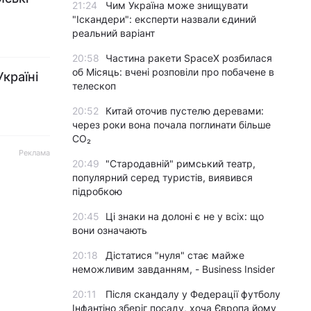
21:24
Чим Україна може знищувати
"Іскандери": експерти назвали єдиний
реальний варіант
20:58
Частина ракети SpaceX розбилася
об Місяць: вчені розповіли про побачене в
країні
телескоп
20:52
Китай оточив пустелю деревами:
через роки вона почала поглинати більше
CO₂
Реклама
20:49
"Стародавній" римський театр,
популярний серед туристів, виявився
підробкою
20:45
Ці знаки на долоні є не у всіх: що
вони означають
20:18
Дістатися "нуля" стає майже
неможливим завданням, - Business Insider
20:11
Після скандалу у Федерації футболу
Інфантіно зберіг посаду, хоча Європа йому