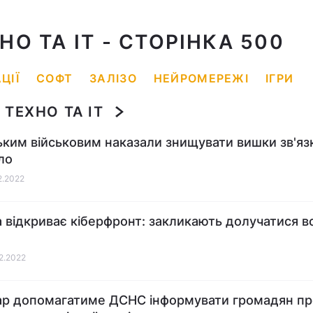
НО ТА IT
- СТОРІНКА 500
ЦІЇ
СОФТ
ЗАЛІЗО
НЕЙРОМЕРЕЖІ
ІГРИ
ТЕХНО ТА IT
ьким військовим наказали знищувати вишки зв'язк
ло
02.2022
а відкриває кіберфронт: закликають долучатися вс
02.2022
ар допомагатиме ДСНС інформувати громадян пр