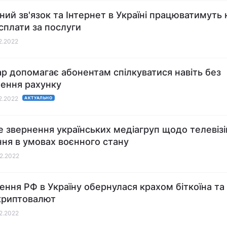
ний зв'язок та Інтернет в Україні працюватимуть н
есплати за послуги
02.2022
ар допомагає абонентам спілкуватися навіть без
ення рахунку
02.2022
АКТУАЛЬНО
е звернення українських медіагруп щодо телевіз
ня в умовах воєнного стану
02.2022
ення РФ в Україну обернулася крахом біткоїна та 
криптовалют
02.2022