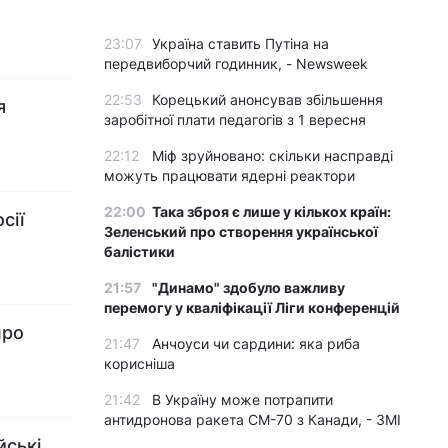
23:07
Україна ставить Путіна на
передвиборчий годинник, - Newsweek
22:53
Корецький анонсував збільшення
я
заробітної плати педагогів з 1 вересня
22:12
Міф зруйновано: скільки насправді
можуть працювати ядерні реактори
22:00
Така зброя є лише у кількох країн:
сії
Зеленський про створення української
балістики
21:57
"Динамо" здобуло важливу
перемогу у кваліфікації Ліги конференцій
про
21:47
Анчоуси чи сардини: яка риба
корисніша
21:42
В Україну може потрапити
антидронова ракета CM-70 з Канади, - ЗМІ
йські