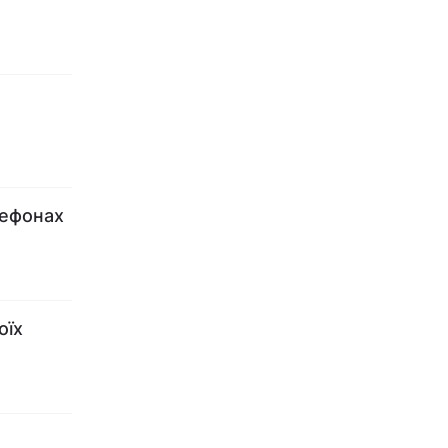
лефонах
оїх