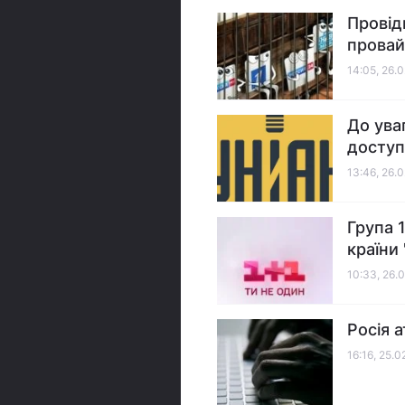
Провід
провай
14:05, 26.
До ува
доступ
13:46, 26.
Група 
країни
10:33, 26.
Росія 
16:16, 25.