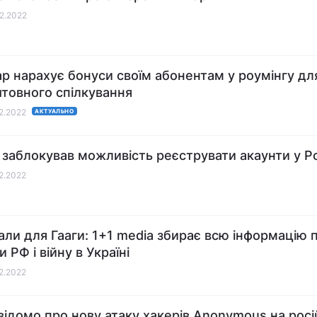
02.2022
ар нарахує бонуси своїм абонентам у роумінгу дл
товного спілкування
02.2022
АКТУАЛЬНО
r заблокував можливість реєструвати акаунти у Ро
02.2022
али для Гааги: 1+1 media збирає всю інформацію 
 РФ і війну в Україні
02.2022
відомо про нову атаку хакерів Anonymous на росі