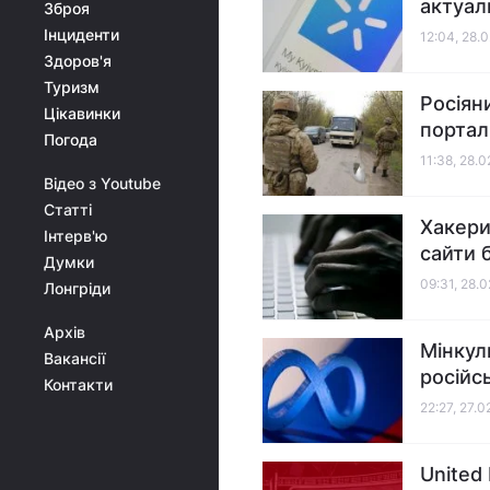
актуал
Зброя
Інциденти
12:04, 28.
Здоров'я
Туризм
Росіян
Цікавинки
портал
Погода
11:38, 28.
Відео з Youtube
Статті
Хакери
Інтерв'ю
сайти 
Думки
09:31, 28.
Лонгріди
Архів
Мінкул
Вакансії
російс
Контакти
22:27, 27.
United