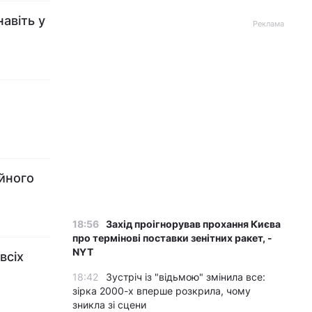
авіть у
Реклама
ійного
18:56
Захід проігнорував прохання Києва
про термінові поставки зенітних ракет, -
NYT
всіх
18:42
Зустріч із "відьмою" змінила все:
зірка 2000-х вперше розкрила, чому
зникла зі сцени