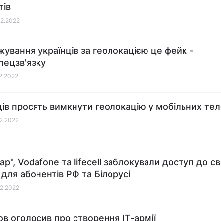
тів
02.2022
жування українців за геолокацією це фейк -
ецзв'язку
02.2022
ців просять вимкнути геолокацію у мобільних те
02.2022
ар", Vodafone та lifecell заблокували доступ до св
для абонентів РФ та Білорусі
02.2022
в оголосив про створення ІТ-армії