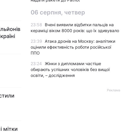
06 серпня, четвер
23:58
Вчені виявили відбитки пальців на
ільйонів
кераміці віком 8000 років: що їх здивувало
країні
23:39
Атака дронів на Москву: аналітики
оцінили ефективність роботи російської
ППО
23:24
Жінки з дипломами частіше
обирають успішних чоловіків без вищої
освіти, – дослідження
Реклама
устили
і мітки