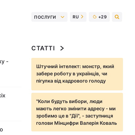
RU
+29
ПОСЛУГИ
СТАТТІ
у -
Штучний інтелект: монстр, який
забере роботу в українців, чи
пігулка від кадрового голоду
іх
"Коли будуть вибори, люди
мають легко змінити адресу - ми
зробимо це в "Дії", - заступниця
голови Мінцифри Валерія Коваль
о