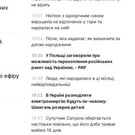
не вірить
них
Ф
19:57
Нікітюк з однорічним сином
вирушила на відпочинок у гори та
нарвалася на хейт
19:54
Пісня, яка надихає: як визначити за
й
датою народження
19:35
У Польщі заговорили про
можливість перехоплення російських
ракет над Україною, - PAP
о ефіру
19:30
Люди, які народилися в ці місяці,
найвідповідальніші
19:22
В Україні розподіляти
електроенергію будуть по-новому:
Шмигаль розкрив деталі
18:57
Супутник Сатурна обертається
настільки повільно, що його доба триває
майже 16 днів