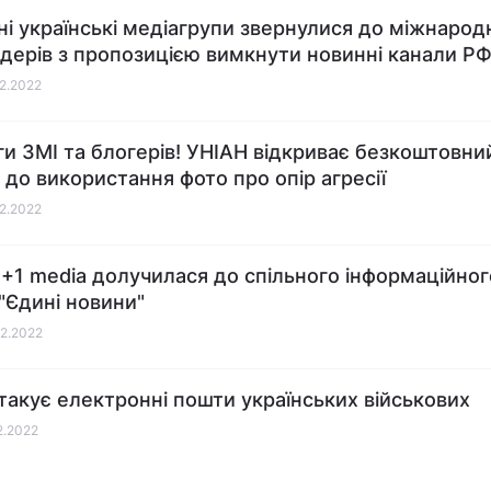
ні українські медіагрупи звернулися до міжнарод
дерів з пропозицією вимкнути новинні канали Р
02.2022
ги ЗМІ та блогерів! УНІАН відкриває безкоштовни
 до використання фото про опір агресії
02.2022
1+1 media долучилася до спільного інформаційног
 "Єдині новини"
02.2022
атакує електронні пошти українських військових
02.2022