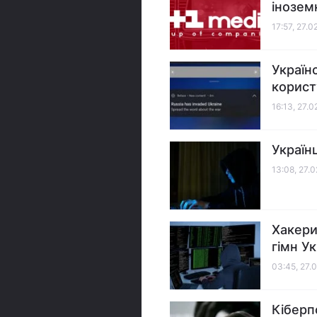
інозем
17:57, 27.0
Україн
користу
16:13, 27.
Україн
13:08, 27.
Хакери
гімн У
03:45, 27.
Кіберп