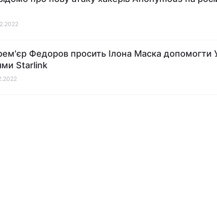
02.2022
рем'єр Федоров просить Ілона Маска допомогти У
ми Starlink
02.2022