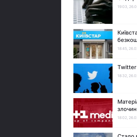
19:03, 26.
Київст
безкош
18:45, 26.
Twitte
18:32, 26.
Матері
злочини
18:02, 26.
Стало 