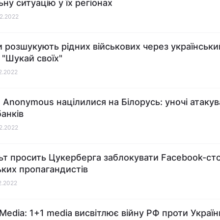
ьну ситуацію у їх регіонах
02.2022
и розшукують рідних військових через українськи
 "Шукай своїх"
02.2022
 Anonymous націлилися на Білорусь: уночі атаку
банків
02.2022
ьт просить Цукерберга заблокувати Facebook-ст
ьких пропагандистів
02.2022
 Media: 1+1 media висвітлює війну РФ проти Україн