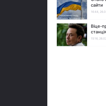
сайти
16:44, 26.
Віце-п
станція
15:16, 26.