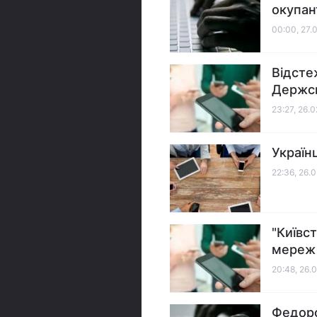
окупан
00:00, 27.
Відсте
Держсп
23:27, 26.
Україн
22:36, 26.
"Київст
мереж 
20:48, 26.
Федоро