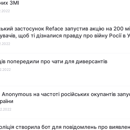
них ЗМІ
2.2022
ський застосунок Reface запустив акцію на 200 м
вачів, щоб ті дізналися правду про війну Росії в У
02.2022
ців попередили про чати для диверсантів
02.2022
 Anonymous на частоті російських окупантів зап
країни
02.2022
оліція створила бот для повідомлень про виявлен