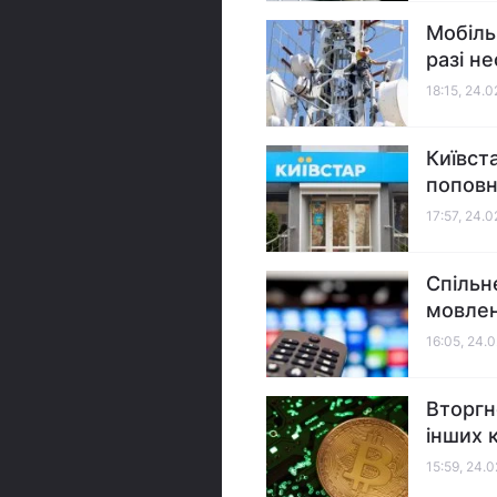
Мобіль
разі н
18:15, 24.
Київст
поповн
17:57, 24.
Спільн
мовлен
16:05, 24.
Вторгн
інших 
15:59, 24.