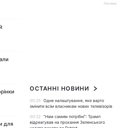
Реклама
й
вали
ОСТАННІ НОВИНИ
орінки
00:25
Одне налаштування, яке варто
змінити всім власникам нових телевізорів
00:22
"Нам самим потрібні": Трамп
відреагував на прохання Зеленського
и для
надати ракети до Patriot