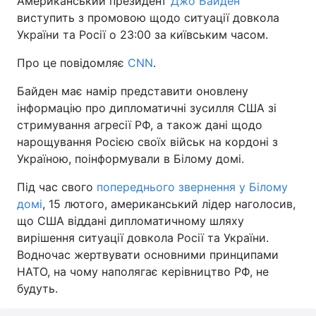
Американський президент
Джо Байден
виступить з промовою щодо ситуації довкола
України та Росії о 23:00 за київським часом.
Про це повідомляє
CNN
.
Байден має намір представити оновлену
інформацію про дипломатичні зусилля США зі
стримування агресії РФ, а також дані щодо
нарощування Росією своїх військ на кордоні з
Україною, поінформували в Білому домі.
Під час свого
попереднього звернення у Білому
домі
, 15 лютого, американський лідер наголосив,
що США віддані дипломатичному шляху
вирішення ситуації довкола Росії та України.
Водночас жертвувати основними принципами
НАТО, на чому наполягає керівництво РФ, не
будуть.