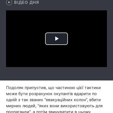
ВІДЕО ДНЯ
Лонгріди
Відео з Youtube
Статті
Інтерв'ю
Думки
Play
Архів
Вакансії
Video
Контакти
Послуги
Подоляк припустив, що частиною цієї тактики
може бути розрахунок окупантів вдарити по
одній з так званих "евакуаційних колон", вбити
мирних людей, "яких вони використовують для
пропаганди", а потім звинуватити в цьому