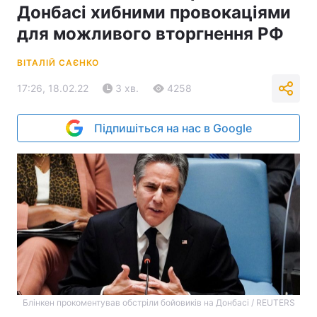
Донбасі хибними провокаціями
для можливого вторгнення РФ
ВІТАЛІЙ САЄНКО
17:26, 18.02.22
3 хв.
4258
Підпишіться на нас в Google
Блінкен прокоментував обстріли бойовиків на Донбасі / REUTERS