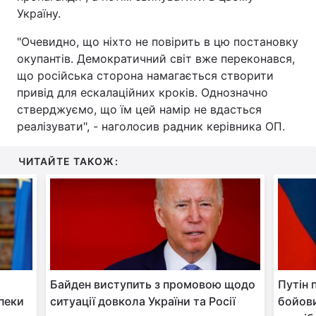
Україну.
Тема оформлення
"Очевидно, що ніхто не повірить в цю постановку
окупантів. Демократичний світ вже переконався,
що російська сторона намагається створити
привід для ескалаційних кроків. Однозначно
стверджуємо, що їм цей намір не вдасться
реалізувати", - наголосив радник керівника ОП.
ЧИТАЙТЕ ТАКОЖ:
Байден виступить з промовою щодо
Путін 
пеки
ситуації довкола України та Росії
бойови