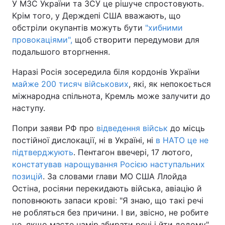
У МЗС України та ЗСУ це рішуче спростовують.
Крім того, у Держдепі США вважають, що
обстріли окупантів можуть бути
"хибними
провокаціями",
щоб створити передумови для
подальшого вторгнення.
Наразі Росія зосередила біля кордонів України
майже 200 тисяч військових
, які, як непокоється
міжнародна спільнота, Кремль може залучити до
наступу.
Попри заяви РФ про
відведення військ
до місць
постійної дислокації, ні в Україні, ні
в НАТО це не
підтверджують
. Пентагон ввечері, 17 лютого,
констатував нарощування Росією наступальних
позицій
. За словами глави МО США Ллойда
Остіна, росіяни перекидають війська, авіацію й
поповнюють запаси крові: "Я знаю, що такі речі
не робляться без причини. І ви, звісно, не робите
це, якщо маєте намір збирати речі і йти додому".