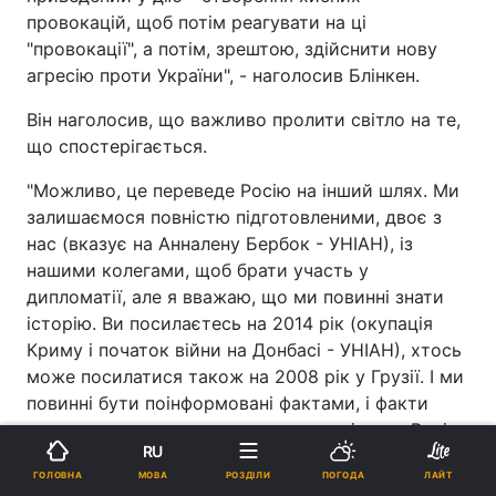
провокацій, щоб потім реагувати на ці
"провокації", а потім, зрештою, здійснити нову
агресію проти України", - наголосив Блінкен.
Він наголосив, що важливо пролити світло на те,
що спостерігається.
"Можливо, це переведе Росію на інший шлях. Ми
залишаємося повністю підготовленими, двоє з
нас (вказує на Анналену Бербок - УНІАН), із
нашими колегами, щоб брати участь у
дипломатії, але я вважаю, що ми повинні знати
історію. Ви посилаєтесь на 2014 рік (окупація
Криму і початок війни на Донбасі - УНІАН), хтось
може посилатися також на 2008 рік у Грузії. І ми
повинні бути поінформовані фактами, і факти
говорять про те, що попри слова, які каже Росія
RU
в останні дні про відведення військ від кордону,
МОВА
ГОЛОВНА
РОЗДІЛИ
ПОГОДА
ЛАЙТ
цього не відбувається. Навпаки, ми бачимо, як