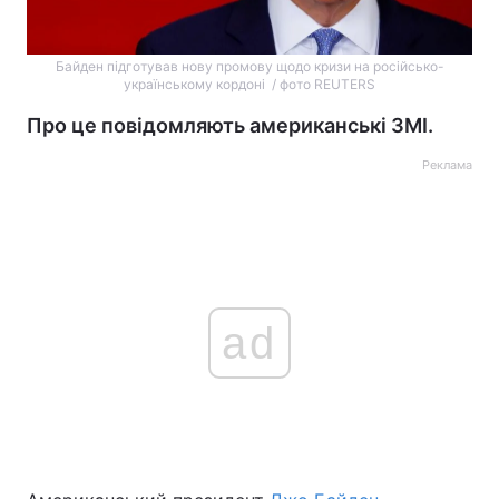
Байден підготував нову промову щодо кризи на російсько-
українському кордоні / фото REUTERS
Про це повідомляють американські ЗМІ.
Реклама
ad