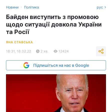
›
Новини
Політика
рус
Байден виступить з промовою
щодо ситуації довкола України
та Росії
ЯНА СТАВСЬКА
18:31, 18.02.22
2 хв.
12424
Підпишіться на нас в Google