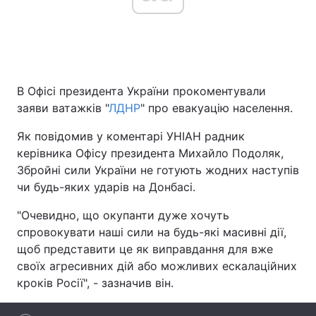
Головна
Війна
В Офісі президента України прокоментували
Україна
Політика
заяви ватажків "
ЛДНР
" про евакуацію населення.
Економіка
Світ
Як повідомив у коментарі УНІАН радник
керівника Офісу президента Михайло Подоляк,
Спорт
Наука
Збройні сили України не готують жодних наступів
Техно і зв'язок
Лайт
чи будь-яких ударів на Донбасі.
"Очевидно, що окупанти дуже хочуть
Зброя
Інциденти
спровокувати наші сили на будь-які масивні дії,
Здоров'я
Туризм
щоб представити це як виправдання для вже
своїх агресивних дій або можливих ескалаційних
Цікавинки
Погода
кроків Росії", - зазначив він.
Екологія
Регіони