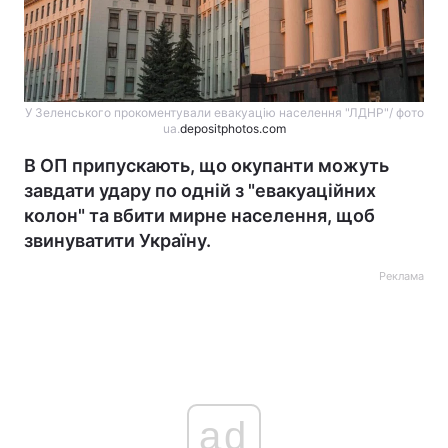
У Зеленського прокоментували евакуацію населення "ЛДНР"/ фото
ua.
depositphotos.com
В ОП припускають, що окупанти можуть
завдати удару по одній з "евакуаційних
колон" та вбити мирне населення, щоб
звинуватити Україну.
Реклама
ad