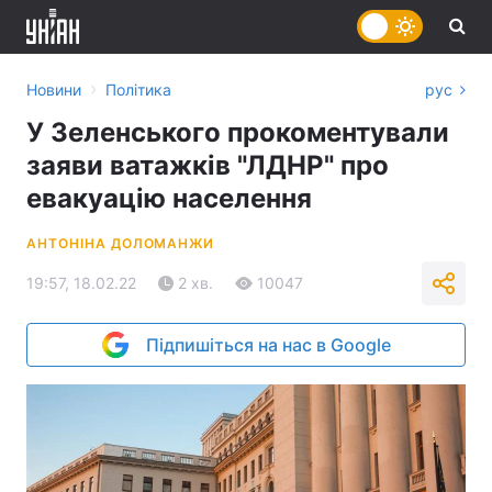
›
Новини
Політика
рус
У Зеленського прокоментували
заяви ватажків "ЛДНР" про
евакуацію населення
АНТОНІНА ДОЛОМАНЖИ
19:57, 18.02.22
2 хв.
10047
Підпишіться на нас в Google