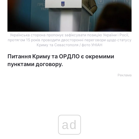
Українська сторона пропонує зафіксувати позицію України і Росії,
протягом 15 років проводити двосторонні переговори щодо статусу
Криму та Севастополя / фото УНІАН
Питання Криму та ОРДЛО є окремими
пунктами договору.
Реклама
ad