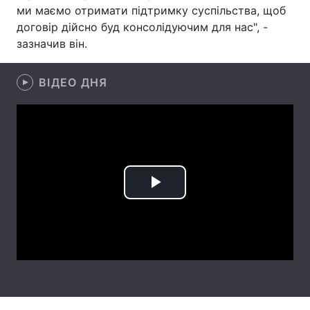
ми маємо отримати підтримку суспільства, щоб
Лонгріди
договір дійсно буд консолідуючим для нас", -
зазначив він.
Відео з Youtube
Статті
ВІДЕО ДНЯ
Інтерв'ю
Думки
Архів
Вакансії
Контакти
Послуги
Play
Video