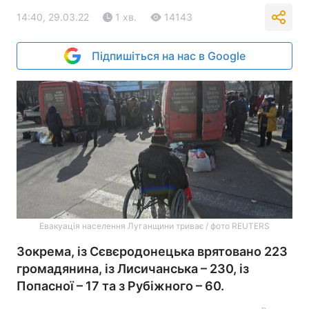
14:40, 29.03.22
1 хв.
14143
Підпишіться на нас в Google
Евакуація населення Луганщини триває / фото REUTERS
Зокрема, із Сєвєродонецька врятовано 223
громадянина, із Лисичанська – 230, із
Попасної – 17 та з Рубіжного – 60.