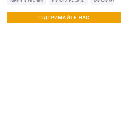
війна в Україні
війна з Росією
Михайло Подо
ПІДТРИМАЙТЕ НАС