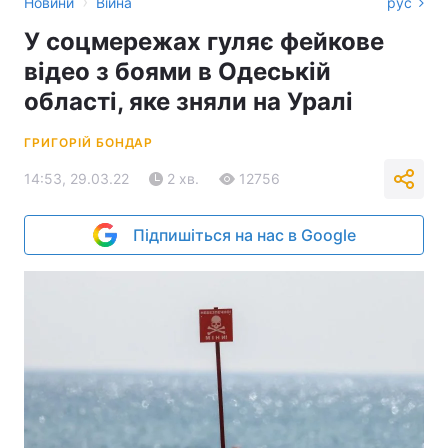
›
Новини
Війна
рус
У соцмережах гуляє фейкове
відео з боями в Одеській
області, яке зняли на Уралі
ГРИГОРІЙ БОНДАР
14:53, 29.03.22
2 хв.
12756
Підпишіться на нас в Google