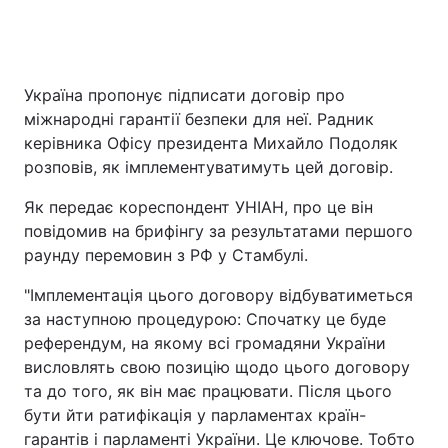
Головна
Війна
Україна пропонує підписати договір про
міжнародні гарантії безпеки для неї. Радник
Україна
Політика
керівника Офісу президента Михайло Подоляк
розповів, як імплементуватимуть цей договір.
Економіка
Світ
Як передає кореспондент УНІАН, про це він
Спорт
Наука
повідомив на брифінгу за результатами першого
раунду перемовин з РФ у Стамбулі.
Техно і зв'язок
Лайт
"Імплементація цього договору відбуватиметься
Зброя
Інциденти
за наступною процедурою: Спочатку це буде
референдум, на якому всі громадяни України
Здоров'я
Туризм
висловлять свою позицію щодо цього договору
та до того, як він має працювати. Після цього
Цікавинки
Погода
бути йти ратифікація у парламентах країн-
гарантів і парламенті України. Це ключове. Тобто
Екологія
Регіони