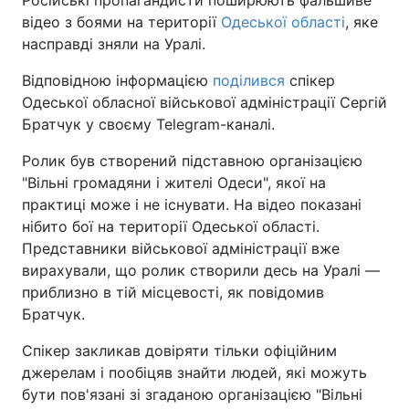
Російські пропагандисти поширюють фальшиве
відео з боями на території
Одеської області
, яке
насправді зняли на Уралі.
Відповідною інформацією
поділився
спікер
Одеської обласної військової адміністрації Сергій
Братчук у своєму Telegram-каналі.
Ролик був створений підставною організацією
"Вільні громадяни і жителі Одеси", якої на
практиці може і не існувати. На відео показані
нібито бої на території Одеської області.
Представники військової адміністрації вже
вирахували, що ролик створили десь на Уралі —
приблизно в тій місцевості, як повідомив
Братчук.
Спікер закликав довіряти тільки офіційним
джерелам і пообіцяв знайти людей, які можуть
бути пов'язані зі згаданою організацією "Вільні