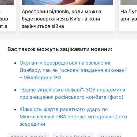
о
Арестович відповів, коли можна
На Луг
изов
буде повертатися в Київ та коли
врятув
тів
закінчиться війна
Вас також можуть зацікавити новини:
Окупанти зосередяться на звільненні
Донбасу, так як "основні завдання виконані"
– Міноборони РФ
"Вдале українське сафарі": ЗСУ повідомили
про знищення російського комбата (фото)
Кількість жертв ракетного удару по
Миколаївській ОВА зросла: моторошні фото
зсередини