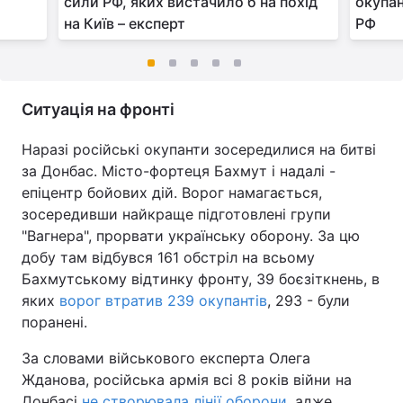
сили РФ, яких вистачило б на похід
окупан
на Київ – експерт
РФ
Ситуація на фронті
Наразі російські окупанти зосередилися на битві
за Донбас. Місто-фортеця Бахмут і надалі -
епіцентр бойових дій. Ворог намагається,
зосередивши найкраще підготовлені групи
"Вагнера", прорвати українську оборону. За цю
добу там відбувся 161 обстріл на всьому
Бахмутському відтинку фронту, 39 боєзіткнень, в
яких
ворог втратив 239 окупантів
, 293 - були
поранені.
За словами військового експерта Олега
Жданова, російська армія всі 8 років війни на
Донбасі
не створювала лінії оборони
, адже