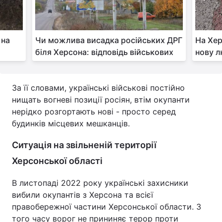
Тема оформлення
 на
Чи можлива висадка російських ДРГ
На Хе
біля Херсона: відповідь військових
нову л
За її словами, українські військові постійно
нищать вогневі позиції росіян, втім окупанти
нерідко розгортають нові - просто серед
будинків місцевих мешканців.
Ситуація на звільненій території
Херсонської області
В листопаді 2022 року українські захисники
вибили окупантів з Херсона та всієї
правобережної частини Херсонської области. З
того часу ворог не прининяє терор проти