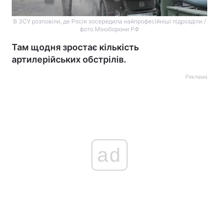
В ЗСУ розповіли, де Росія зосередила найпрофесійніші підрозділи /
фото Міноборони РФ
Там щодня зростає кількість
артилерійських обстрілів.
Реклама
ad