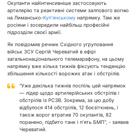
Окупанти найінтенсивніше застосовують
артилерію та реактивні системи залпового вогню
на Лимансько-
Куп'янському
напрямку. Там же
росіяни і зосередили найбільш професійні
підрозділи своєї армії.
Як повідомив речник Східного угруповання
військ ЗСУ Сергій Череватий в ефірі
загальнонаціонального телемарафону, на цьому
напрямку вже кілька тижнів фіксують тенденцію
збільшення кількості ворожих атак і обстрілів.
"Уже декілька тижнів поспіль цей напрямок
— лідер щодо артилерійських обстрілів і
обстрілів із РСЗВ. Зокрема, за цю добу
відбулося 414 обстрілів, 12 боєзіткнень, і
також ворог втратив 70 окупантів, 82
поранено, підбито танк і пʼять БМП", - заявив
Череватий.