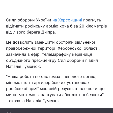
Сили оборони України
на Херсонщині
прагнуть
Головна
Війна
відігнати російську армію хоча б за 20 кілометрів
від лівого берега Дніпра.
Україна
Політика
Це дозволить зменшити обстріли звільненої
Економіка
Світ
правобережної території Херсонської області,
зазначила в ефірі телемарафону керівниця
Спорт
Наука
об'єднаного прес-центру Сил оборони півдня
Наталія Гуменюк.
Техно і зв'язок
Лайт
"Наша робота по системах залпового вогню,
Зброя
Інциденти
мінометах та артилерійських установках
російської армії має свій результат, але поки що
Здоров'я
Туризм
ми не можемо гарантувати абсолютної безпеки",
Цікавинки
Погода
- сказала Наталія Гуменюк.
Екологія
Регіони