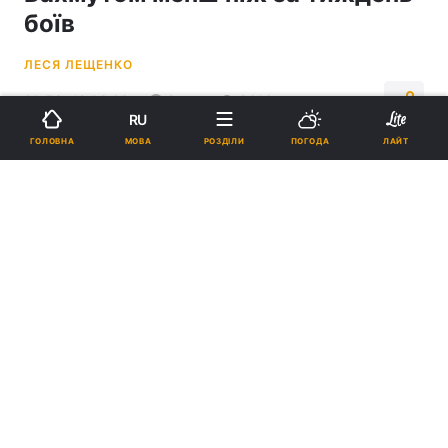
боїв
ЛЕСЯ ЛЕЩЕНКО
20:58, 12.03.23
2 хв.
9616
RU
МОВА
ГОЛОВНА
РОЗДІЛИ
ПОГОДА
ЛАЙТ
Підпишіться на нас в Google
Тривають бої за Бахмут / Радіо Свобода
Плюс ще як мінімум півтори тисячі