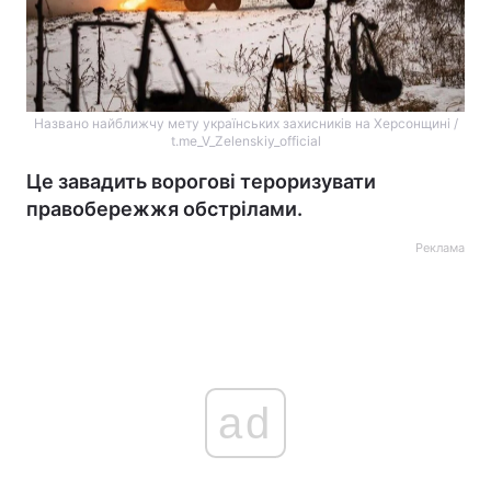
Названо найближчу мету українських захисників на Херсонщині /
t.me_V_Zelenskiy_official
Це завадить ворогові тероризувати
правобережжя обстрілами.
Реклама
ad