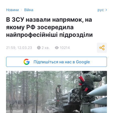
›
Новини
Війна
рус
В ЗСУ назвали напрямок, на
якому РФ зосередила
найпрофесійніші підрозділи
21:59, 12.03.23
2 хв.
10214
Підпишіться на нас в Google