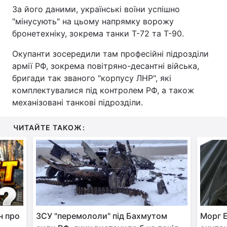
За його даними, українські воїни успішно
"мінусують" на цьому напрямку ворожу
бронетехніку, зокрема танки Т-72 та Т-90.
Окупанти зосередили там професійні підрозділи
армії РФ, зокрема повітряно-десантні війська,
бригади так званого "корпусу ЛНР", які
комплектувалися під контролем РФ, а також
механізовані танкові підрозділи.
ЧИТАЙТЕ ТАКОЖ:
ін про
ЗСУ "перемололи" під Бахмутом
Морг 