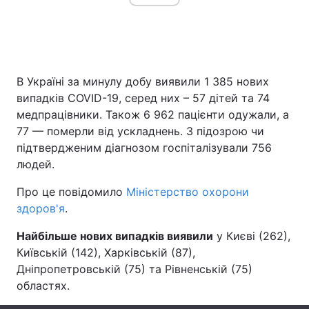
Головна
Війна
В Україні за минулу добу виявили 1 385 нових
Україна
Політика
випадків COVID-19, серед них – 57 дітей та 74
медпрацівники. Також 6 962 пацієнти одужали, а
Економіка
Світ
77 — померли від ускладнень. З підозрою чи
підтвердженим діагнозом госпіталізували 756
Спорт
Наука
людей.
Техно і зв'язок
Лайт
Про це повідомило
Міністерство охорони
здоров'я
.
Зброя
Інциденти
Найбільше нових випадків виявили
у Києві (262),
Здоров'я
Туризм
Київській (142), Харківській (87),
Дніпропетровській (75) та Рівненській (75)
Цікавинки
Погода
областях.
Екологія
Регіони