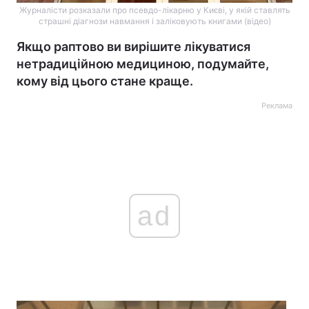
Журналісти розказали про псевдо-лікарню у Києві, у якій ставлять
страшні діагнози навмання і заліковують книгами (відео)
Якщо раптово ви вирішите лікуватися
нетрадиційною медициною, подумайте,
кому від цього стане краще.
Реклама
ad