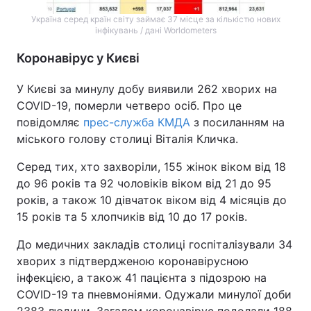
Україна серед країн світу займає 37 місце за кількістю нових
інфікувань / дані Worldometers
Коронавірус у Києві
У Києві за минулу добу виявили 262 хворих на
COVID-19, померли четверо осіб. Про це
повідомляє
прес-служба КМДА
з посиланням на
міського голову столиці Віталія Кличка.
Серед тих, хто захворіли, 155 жінок віком від 18
до 96 років та 92 чоловіків віком від 21 до 95
років, а також 10 дівчаток віком від 4 місяців до
15 років та 5 хлопчиків від 10 до 17 років.
До медичних закладів столиці госпіталізували 34
хворих з підтвердженою коронавірусною
інфекцією, а також 41 пацієнта з підозрою на
COVID-19 та пневмоніями. Одужали минулої доби