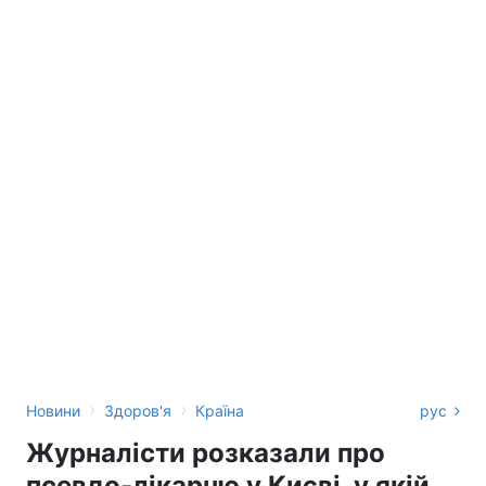
›
›
Новини
Здоров'я
Країна
рус
Журналісти розказали про
псевдо-лікарню у Києві, у якій