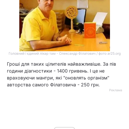
Головний і єдиний лікар там - Олександр Філатович / фото ar25.org
Гроші для таких цілителів найважливіше. За пів
години діагностики - 1400 гривень. І це не
враховуючи мантри, які "оновлять організм"
авторства самого Філатовича - 250 грн.
Реклама