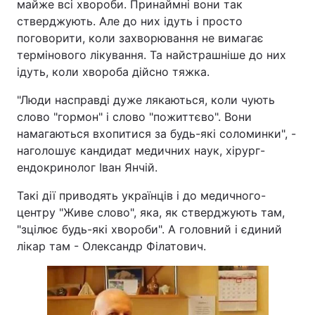
майже всі хвороби. Принаймні вони так
стверджують. Але до них ідуть і просто
поговорити, коли захворювання не вимагає
термінового лікування. Та найстрашніше до них
ідуть, коли хвороба дійсно тяжка.
"Люди насправді дуже лякаються, коли чують
слово "гормон" і слово "пожиттєво". Вони
намагаються вхопитися за будь-які соломинки", -
наголошує кандидат медичних наук, хірург-
ендокринолог Іван Янчій.
Такі дії приводять українців і до медичного-
центру "Живе слово", яка, як стверджують там,
"зцілює будь-які хвороби". А головний і єдиний
лікар там - Олександр Філатович.