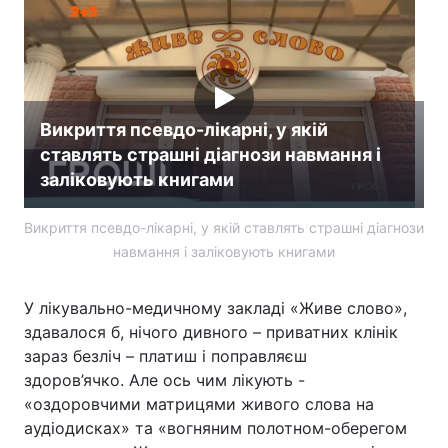
Викриття псевдо-лікарні, у якій
ставлять страшні діагнози навмання і
заліковують книгами
Викриття псевдо-лікарні, у якій ставлять страшні діагнози
навмання і заліковують книгами
У лікувально-медичному закладі «Живе слово»,
здавалося б, нічого дивного – приватних клінік
зараз безліч – платиш і поправляєш
здоров’ячко. Але ось чим лікують -
«оздоровчими матрицями живого слова на
аудіодисках» та «вогняним полотном-оберегом