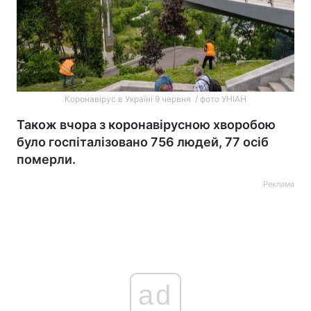
Коронавірус в Україні 9 червня / фото УНІАН
Також вчора з коронавірусною хворобою
було госпіталізовано 756 людей, 77 осіб
померли.
Реклама
ad