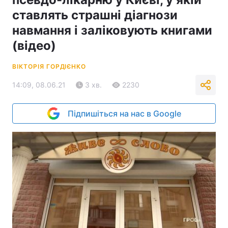
ставлять страшні діагнози
навмання і заліковують книгами
(відео)
ВІКТОРІЯ ГОРДІЄНКО
14:09, 08.06.21
3 хв.
2230
Підпишіться на нас в Google