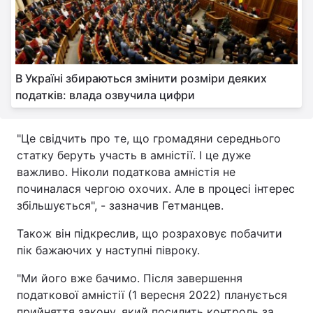
Тема оформлення
В Україні збираються змінити розміри деяких
податків: влада озвучила цифри
"Це свідчить про те, що громадяни середнього
статку беруть участь в амністії. І це дуже
важливо. Ніколи податкова амністія не
починалася чергою охочих. Але в процесі інтерес
збільшується", - зазначив Гетманцев.
Також він підкреслив, що розраховує побачити
пік бажаючих у наступні півроку.
"Ми його вже бачимо. Після завершення
податкової амністії (1 вересня 2022) планується
прийняття закону, який посилить контроль за