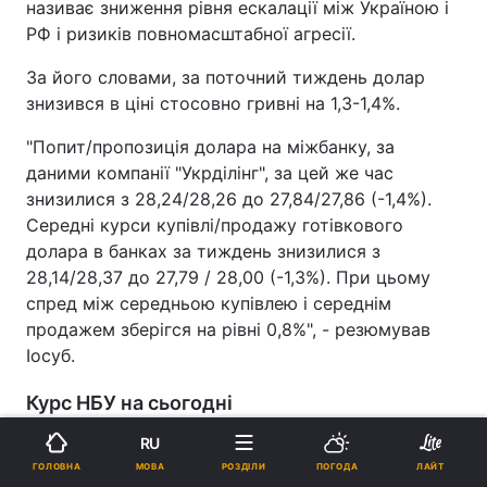
називає зниження рівня ескалації між Україною і
РФ і ризиків повномасштабної агресії.
За його словами, за поточний тиждень долар
знизився в ціні стосовно гривні на 1,3-1,4%.
"Попит/пропозиція долара на міжбанку, за
даними компанії "Укрділінг", за цей же час
знизилися з 28,24/28,26 до 27,84/27,86 (-1,4%).
Середні курси купівлі/продажу готівкового
долара в банках за тиждень знизилися з
28,14/28,37 до 27,79 / 28,00 (-1,3%). При цьому
спред між середньою купівлею і середнім
продажем зберігся на рівні 0,8%", - резюмував
Іосуб.
Курс НБУ на сьогодні
RU
Національний банк України на п'ятницю, 11
МОВА
ГОЛОВНА
РОЗДІЛИ
ПОГОДА
ЛАЙТ
лютого,
встановив офіційний курс гривні
до