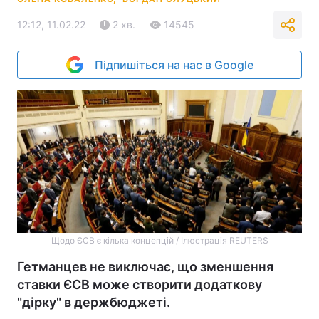
12:12, 11.02.22
2 хв.
14545
Підпишіться на нас в Google
Щодо ЄСВ є кілька концепцій / Ілюстрація REUTERS
Гетманцев не виключає, що зменшення
ставки ЄСВ може створити додаткову
"дірку" в держбюджеті.