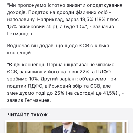
"Ми пропонуємо істотно знизити оподаткування
доходів. Податок на доходи фізичних осіб –
наполовину. Наприклад, зараз 19,5% (18% плюс
1,5% військовий збір), а буде 10%", - зазначив
Гетманцев.
Водночас він додав, що щодо ЄСВ є кілька
концепцій.
"Є дві концепції. Перша ініціатива: не чіпаємо
ЄСВ, залишивши його на рівні 22%, а ПДФО
зробимо 10%. Другий варіант: об'єднуємо три
податки ПДФО, військовий збір та ЄСВ, але
зменшуємо тоді до 25% (на сьогодні це 41,5%)", -
заявив Гетманцев.
ЧИТАЙТЕ ТАКОЖ: