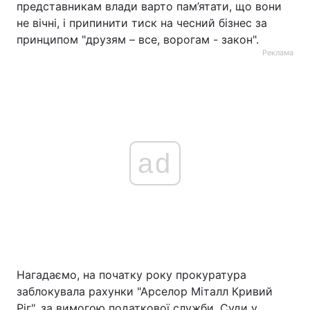
представникам влади варто пам’ятати, що вони
не вічні, і припинити тиск на чесний бізнес за
принципом "друзям – все, ворогам - закон".
Реклама
ad
Нагадаємо, на початку року прокуратура
заблокувала рахунки "Арселор Міталл Кривий
Ріг", за вимогою податкової служби. Суди у