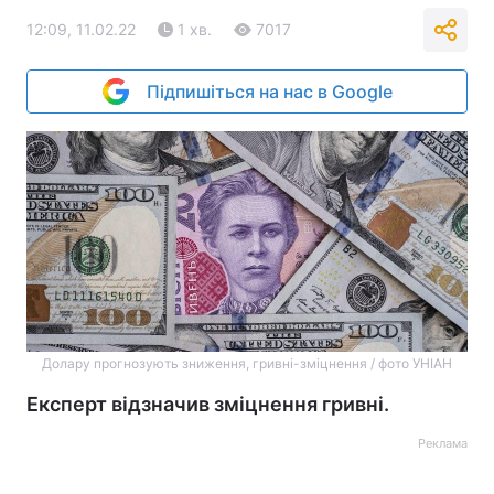
12:09, 11.02.22
1 хв.
7017
Підпишіться на нас в Google
Долару прогнозують зниження, гривні-зміцнення / фото УНІАН
Експерт відзначив зміцнення гривні.
Реклама