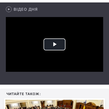
Лонгріди
ВІДЕО ДНЯ
Відео з Youtube
Статті
Інтерв'ю
Думки
Архів
Вакансії
Play
Контакти
Video
Послуги
ЧИТАЙТЕ ТАКОЖ: