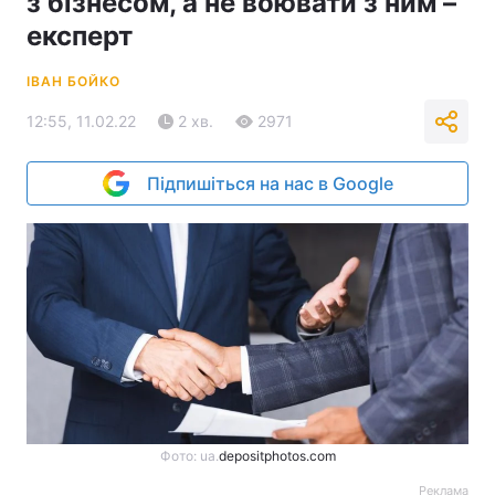
з бізнесом, а не воювати з ним –
експерт
ІВАН БОЙКО
12:55, 11.02.22
2 хв.
2971
Підпишіться на нас в Google
Фото: ua.
depositphotos.com
Реклама