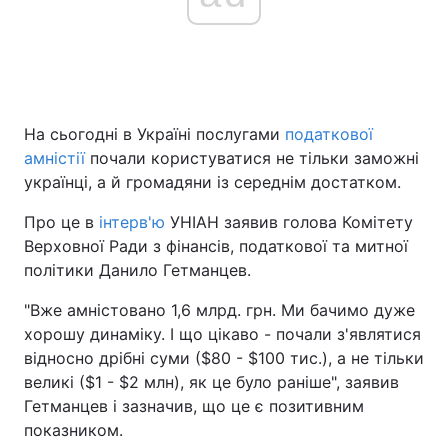
Головна
Війна
Україна
Політика
На сьогодні в Україні послугами
податкової
амністії
почали користуватися не тільки заможні
Економіка
Світ
українці, а й громадяни із середнім достатком.
Спорт
Наука
Про це в
інтерв'ю
УНІАН заявив голова Комітету
Верховної Ради з фінансів, податкової та митної
Техно і зв'язок
Лайт
політики Данило Гетманцев.
Зброя
Інциденти
"Вже амністовано 1,6 млрд. грн. Ми бачимо дуже
хорошу динаміку. І що цікаво - почали з'являтися
Здоров'я
Туризм
відносно дрібні суми ($80 - $100 тис.), а не тільки
великі ($1 - $2 млн), як це було раніше", заявив
Цікавинки
Погода
Гетманцев і зазначив, що це є позитивним
показником.
Екологія
Регіони