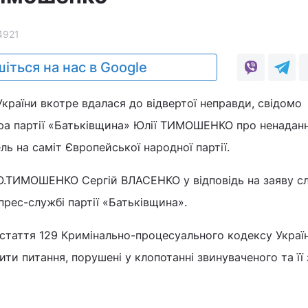
4921
іться на нас в Google
країни вкотре вдалася до відвертої неправди, свідомо
ра партії «Батьківщина» Юлії ТИМОШЕНКО про ненаданн
ль на саміт Європейської народної партії.
Ю.ТИМОШЕНКО Сергій ВЛАСЕНКО у відповідь на заяву сл
прес-службі партії «Батьківщина».
стаття 129 Кримінально-процесуального кодексу Украї
ити питання, порушені у клопотанні звинуваченого та її 