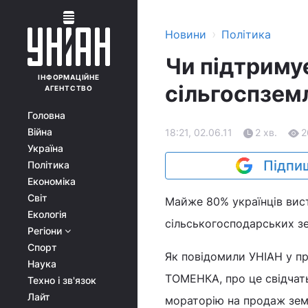
›
Новини
Політика
Чи підтриму
ІНФОРМАЦІЙНЕ
сільгоспземл
АГЕНТСТВО
Головна
Війна
18:21, 02.06.11
2 хв.
2
Україна
Підпиш
Політика
Економіка
Світ
Майже 80% українців вис
Екологія
сільськогосподарських з
Регіони
Спорт
Як повідомили УНІАН у п
Наука
ТОМЕНКА, про це свідчат
Техно і зв'язок
Лайт
мораторію на продаж зем