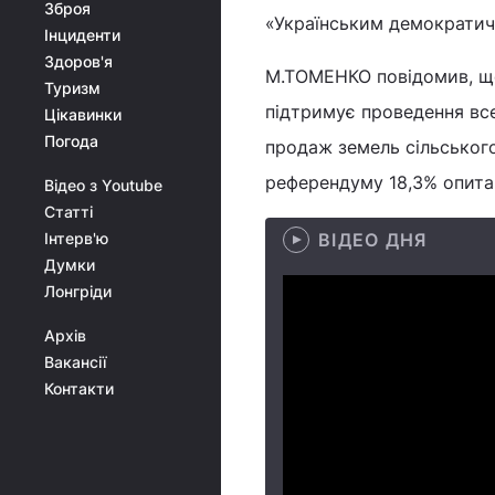
Зброя
«Українським демократич
Інциденти
Здоров'я
М.ТОМЕНКО повідомив, що,
Туризм
підтримує проведення вс
Цікавинки
Погода
продаж земель сільськог
референдуму 18,3% опитан
Відео з Youtube
Статті
Інтерв'ю
ВІДЕО ДНЯ
Думки
Лонгріди
Архів
Вакансії
Контакти