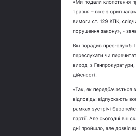
«Ми подали клопотання пр
травня – вже з оригінала
вимоги ст. 129 КПК, слід
порушення закону», - за
Він порадив прес-службі
переслухати чи перечита
виході з Генпрокуратури, 
дійсності.
«Так, як передбачається 
відповідь: відпускають в
рамках зустрічі Європейс
партії. Але сьогодні він 
дні пройшло, але дозвіл 