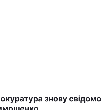
рокуратура знову свідомо
Тимошенко