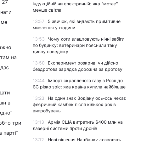
 27
індукційній чи електричній: яка "мотає"
менше світла
онати
13:57
5 звичок, які видають примітивне
яме
мислення у людини
13:53
Чому коти влаштовують нічні забіги
по будинку: ветеринари пояснили таку
важно
дивну поведінку
там на
13:50
Експеримент розкрив, чи дійсно
ідає
бездротова зарядка дорожча за дротову
13:44
Імпорт скрапленого газу з Росії до
ЄС різко зріс: яка країна купила найбільше
дати
13:23
На один знак Зодіаку ось-ось чекає
їн в
феєричний камбек після кількох років
випробувань
одної
13:13
Армія США витратить $400 млн на
Тобто три
лазерні системи проти дронів
 партії
13:12
Нові рішення Нацбанку дозволять