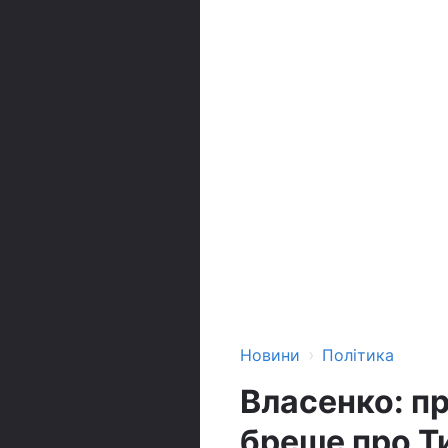
›
Новини
Політика
Власенко: п
бреше про 