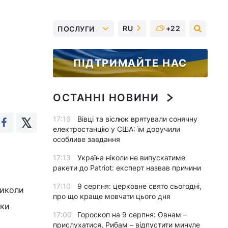
RU
+22
ПОСЛУГИ
ПІДТРИМАЙТЕ НАС
ОСТАННІ НОВИНИ
17:16
Вівці та віслюк врятували сонячну
електростанцію у США: їм доручили
особливе завдання
17:13
Україна ніколи не випускатиме
ракети до Patriot: експерт назвав причини
17:10
9 серпня: церковне свято сьогодні,
Миколи
про що краще мовчати цього дня
мки
17:00
Гороскоп на 9 серпня: Овнам –
прислухатися, Рибам – відпустити минуле