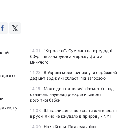
14:31
"Королева": Сумська напередодні
я їй
60-річчя зачарувала мережу фото з
минулого
14:23
В Україні може виникнути серйозний
ідчого
дефіцит води: які області під загрозою
14:15
Може долати тисячі кілометрів над
океаном: науковці розкрили секрет
ни
крихітної бабки
захисту,
14:08
ШІ навчився створювати життєздатні
віруси, яких не існувало в природі, - NYT
14:00
На якій плиті їжа смачніша –