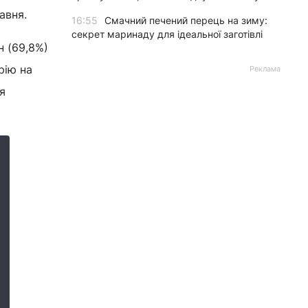
авня.
16:55
Смачний печений перець на зиму:
секрет маринаду для ідеальної заготівлі
н (69,8%)
рію на
Реклама
я