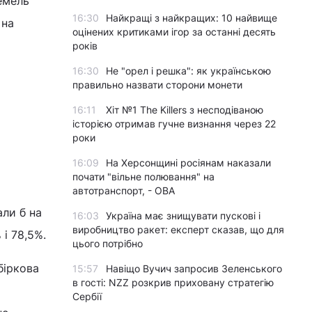
емель
16:30
Найкращі з найкращих: 10 найвище
 на
оцінених критиками ігор за останні десять
років
16:30
Не "орел і решка": як українською
правильно назвати сторони монети
16:11
Хіт №1 The Killers з несподіваною
історією отримав гучне визнання через 22
роки
16:09
На Херсонщині росіянам наказали
почати "вільне полювання" на
автотранспорт, - ОВА
али б на
16:03
Україна має знищувати пускові і
виробництво ракет: експерт сказав, що для
і 78,5%.
цього потрібно
біркова
15:57
Навіщо Вучич запросив Зеленського
в гості: NZZ розкрив приховану стратегію
Сербії