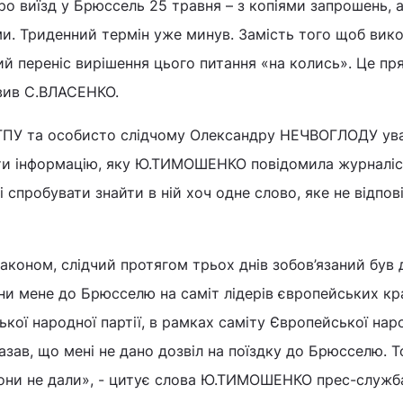
о виїзд у Брюссель 25 травня – з копіями запрошень, а
ми. Триденний термін уже минув. Замість того щоб вик
чий переніс вирішення цього питання «на колись». Це пр
явив С.ВЛАСЕНКО.
 ГПУ та особисто слідчому Олександру НЕЧВОГЛОДУ у
ти інформацію, яку Ю.ТИМОШЕНКО повідомила журналіс
і спробувати знайти в ній хоч одне слово, яке не відпов
законом, слідчий протягом трьох днів зобов’язаний був 
они мене до Брюсселю на саміт лідерів європейських кра
ької народної партії, в рамках саміту Європейської нар
сказав, що мені не дано дозвіл на поїздку до Брюсселю. 
вони не дали», - цитує слова Ю.ТИМОШЕНКО прес-служба