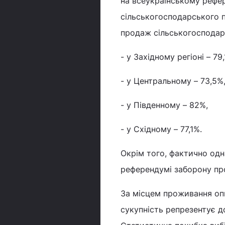
на всеукраїнському рефе
сільськогосподарського 
продаж сільськогосподарс
- у Західному регіоні – 79,
- у Центральному – 73,5%
- у Південному – 82%,
- у Східному – 77,1%.
Окрім того, фактично одн
референдумі заборону про
За місцем проживання опи
сукупність репрезентує д