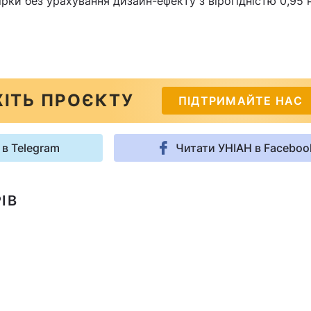
рки без урахування дизайн-ефекту з вірогідністю 0,95 
ІТЬ ПРОЄКТУ
ПІДТРИМАЙТЕ НАС
 в Telegram
Читати УНІАН в Faceboo
ІВ