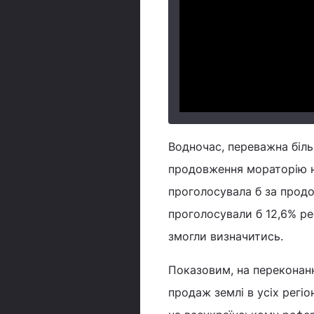
Водночас, переважна біл
продовження мораторію н
проголосувала б за продо
проголосували б 12,6% рес
змогли визначитись.
Показовим, на переконан
продаж землі в усіх регіо