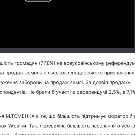
Play
Video
ьшість громадян (77,8%) на всеукраїнському референду
а продаж земель сільськогосподарського призначення
вження заборони на продаж землі. За дозвіл продажу
пондентів. Не брали б участі в референдумі 2,5%, а 7,1
ня М.ТОМЕНКА є те, що більшість підтримує мораторій 
нах України. Так, переважна більшість населення в усіх 