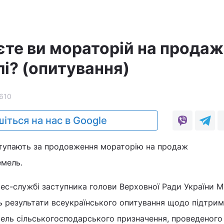
єте ви мораторій на продаж
і? (опитування)
610
іться на нас в Google
тупають за продовження мораторію на продаж
емель.
рес-службі заступника голови Верховної Ради України 
ь результати всеукраїнського опитування щодо підтри
ель сільськогосподарського призначення, проведеного