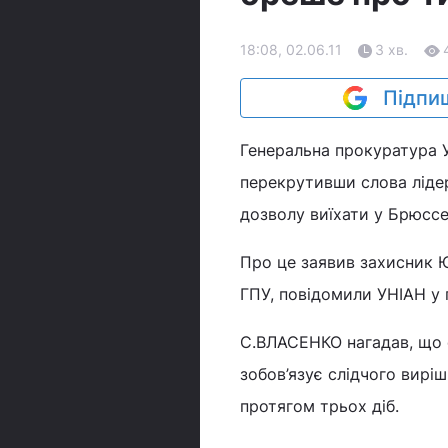
18:08, 02.06.11
3 хв.
Підпиш
Генеральна прокуратура У
перекрутивши слова ліде
дозволу виїхати у Брюссе
Про це заявив захисник 
ГПУ, повідомили УНІАН у 
С.ВЛАСЕНКО нагадав, що 
зобов’язує слідчого виріш
протягом трьох діб.