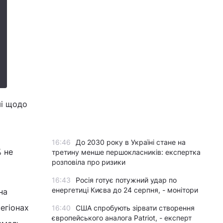
мі щодо
16:46
До 2030 року в Україні стане на
% не
третину менше першокласників: експертка
розповіла про ризики
16:43
Росія готує потужний удар по
енергетиці Києва до 24 серпня, - монітори
на
регіонах
16:40
США спробують зірвати створення
європейського аналога Patriot, - експерт