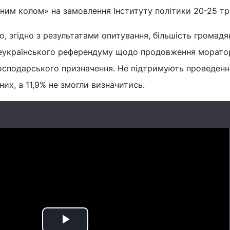
ним колом» на замовлення Інституту політики 20-25 тр
 згідно з результатами опитування, більшість громадя
еукраїнського референдуму щодо продовження морато
осподарського призначення. Не підтримують проведенн
их, а 11,9% не змогли визначитись.