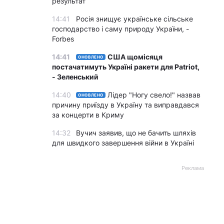
результат
14:41
Росія знищує українське сільське
господарство і саму природу України, -
Forbes
14:41
США щомісяця
ОНОВЛЕНО
постачатимуть Україні ракети для Patriot,
- Зеленський
14:40
Лідер "Ногу свело!" назвав
ОНОВЛЕНО
причину приїзду в Україну та виправдався
за концерти в Криму
14:32
Вучич заявив, що не бачить шляхів
для швидкого завершення війни в Україні
Реклама