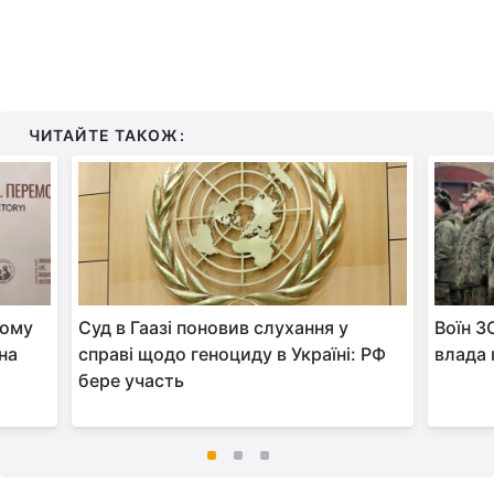
ЧИТАЙТЕ ТАКОЖ:
ному
Суд в Гаазі поновив слухання у
Воїн З
на
справі щодо геноциду в Україні: РФ
влада 
бере участь