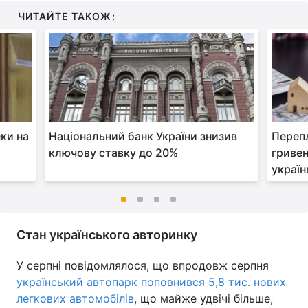
ЧИТАЙТЕ ТАКОЖ:
еки на
Національний банк України знизив
Перепл
ключову ставку до 20%
гривен
україн
Стан українського авторинку
У серпні повідомлялося, що впродовж серпня
український автопарк поповнився 5,8 тис. нових
легкових автомобілів
, що майже удвічі більше,