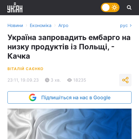
›
›
Новини
Економіка
Агро
рус
Україна запровадить ембарго на
низку продуктів із Польщі, -
Качка
ВІТАЛІЙ САЄНКО
23:11, 19.09.23
3 хв.
18235
Підпишіться на нас в Google