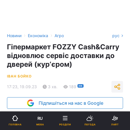
›
›
Новини
Економіка
Агро
рус
Гіпермаркет FOZZY Cash&Carry
відновлює сервіс доставки до
дверей (курʼєром)
ІВАН БОЙКО
17:23, 19.09.23
3 хв.
189
НК
Підпишіться на нас в Google
RU
МОВА
ГОЛОВНА
РОЗДІЛИ
ПОГОДА
ЛАЙТ