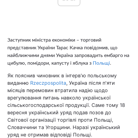
Головна
Війна
Україна
Політика
Заступник міністра економіки – торговий
представник України Тарас Качка повідомив, що
Економіка
Світ
найближчими днями Україна запровадить ембарго на
цибулю, помідори, капусту і яблука з
Польщі
.
Спорт
Наука
Як пояснив чиновник в інтерв'ю польському
Техно і зв'язок
Лайт
виданню
Rzeczpospolita
, Україна після п'яти
місяців перемовин втратила надію щодо
Зброя
Інциденти
врегулювання питань навколо української
сільськогосподарської продукції. Саме тому 18
Здоров'я
Туризм
вересня український уряд подав позов до
Світової організації торгівлі проти Польщі,
Цікавинки
Погода
Словаччини та Угорщини. Наразі український
уряд не отримав відповіді Польщі.
Екологія
Регіони