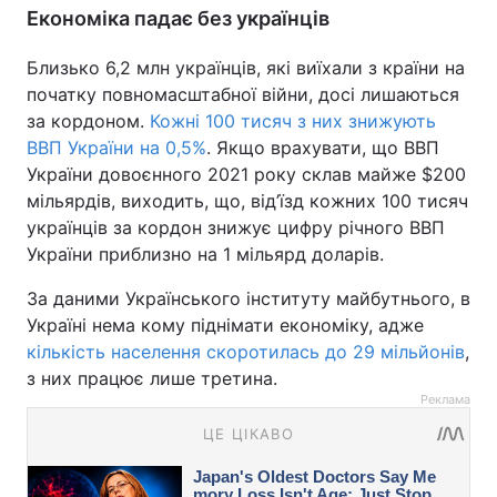
Економіка падає без українців
Близько 6,2 млн українців, які виїхали з країни на
початку повномасштабної війни, досі лишаються
за кордоном.
Кожні 100 тисяч з них знижують
ВВП України на 0,5%
. Якщо врахувати, що ВВП
України довоєнного 2021 року склав майже $200
мільярдів, виходить, що, від’їзд кожних 100 тисяч
українців за кордон знижує цифру річного ВВП
України приблизно на 1 мільярд доларів.
За даними Українського інституту майбутнього, в
Україні нема кому піднімати економіку, адже
кількість населення скоротилась до 29 мільйонів
,
з них працює лише третина.
Реклама