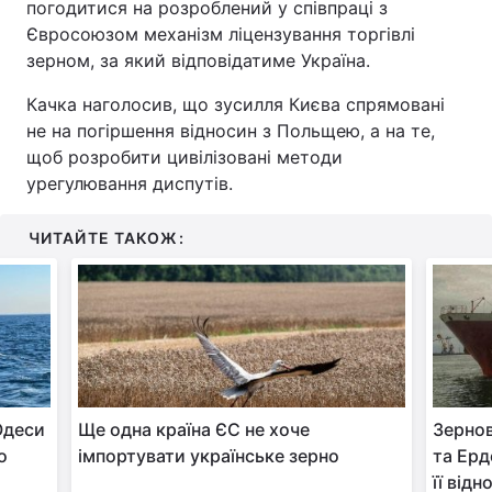
погодитися на розроблений у співпраці з
Євросоюзом механізм ліцензування торгівлі
зерном, за який відповідатиме Україна.
Качка наголосив, що зусилля Києва спрямовані
не на погіршення відносин з Польщею, а на те,
щоб розробити цивілізовані методи
урегулювання диспутів.
ЧИТАЙТЕ ТАКОЖ:
Одеси
Ще одна країна ЄС не хоче
Зернов
о
імпортувати українське зерно
та Ер
її від