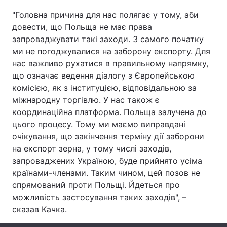
"Головна причина для нас полягає у тому, аби
Лонгріди
довести, що Польща не має права
запроваджувати такі заходи. З самого початку
Відео з Youtube
Статті
ми не погоджувалися на заборону експорту. Для
нас важливо рухатися в правильному напрямку,
Інтерв'ю
Думки
що означає ведення діалогу з Європейською
комісією, як з інституцією, відповідальною за
Архів
Вакансії
міжнародну торгівлю. У нас також є
координаційна платформа. Польща залучена до
Контакти
цього процесу. Тому ми маємо виправдані
очікування, що закінчення терміну дії заборони
Послуги
на експорт зерна, у тому числі заходів,
запроваджених Україною, буде прийнято усіма
країнами-членами. Таким чином, цей позов не
спрямований проти Польщі. Йдеться про
можливість застосування таких заходів", –
сказав Качка.