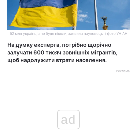
52 млн українців не буде ніколи, заявила науковець / фото УНІАН
На думку експерта, потрібно щорічно
залучати 600 тисяч зовнішніх мігрантів,
щоб надолужити втрати населення.
Реклама
ad