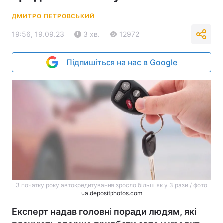
ДМИТРО ПЕТРОВСЬКИЙ
19:56, 19.09.23
3 хв.
12972
Підпишіться на нас в Google
З початку року автокредитування зросло більш як у 3 рази / фото
ua.depositphotos.com
Експерт надав головні поради людям, які