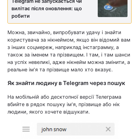
Telegram не запускається чи
вилітає після оновлення: що
робити
Можна, звичайно, випробувати удачу і знайти
користувача за нікнеймом, якщо він відомий вам
з інших соцмереж, наприклад інстаграмму, а
також за іменем та прізвищем. І там, і там шанси
на успіх невеликі, адже нікнейм можна змінити, а
реальне ім'я та прізвище мало хто вказує.
Як знайти людину в Telegram через пошук
На мобільній або десктопної версії Телеграма
вбийте в рядок пошуку ім'я, прізвище або нік
людини, якого хочете відшукати.