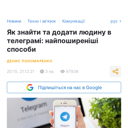
›
›
Новини
Техно і зв'язок
Комунікації
рус
Як знайти та додати людину в
телеграмі: найпоширеніші
способи
ДЕНИС ПОНОМАРЕНКО
20:15, 21.12.21
3 хв.
97936
Підпишіться на нас в Google