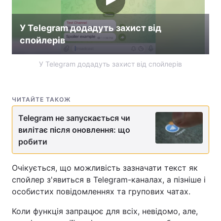
Лонгріди
У Telegram додадуть захист від
спойлерів
Відео з Youtube
Статті
У Telegram додадуть захист від спойлерів
Інтерв'ю
Думки
Архів
Вакансії
ЧИТАЙТЕ ТАКОЖ
Контакти
Telegram не запускається чи
вилітає після оновлення: що
Послуги
робити
Очікується, що можливість зазначати текст як
спойлер з'явиться в Telegram-каналах, а пізніше і
особистих повідомленнях та групових чатах.
Коли функція запрацює для всіх, невідомо, але,