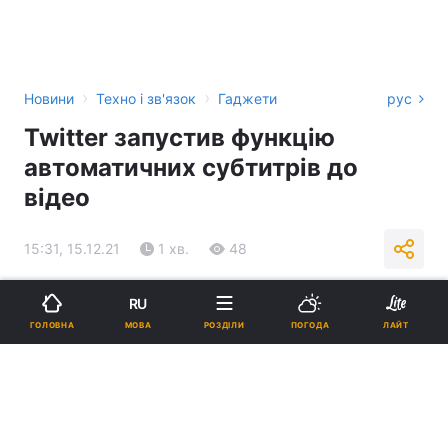
›
›
Новини
Техно і зв'язок
Гаджети
рус
Twitter запустив функцію
автоматичних субтитрів до
відео
15:31, 15.12.21
1 хв.
48
Підпишіться на нас в Google
RU
МОВА
ГОЛОВНА
РОЗДІЛИ
ПОГОДА
ЛАЙТ