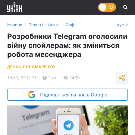
›
›
Новини
Техно і зв'язок
Софт
рус
Розробники Telegram оголосили
війну спойлерам: як зміниться
робота месенджера
ДЕНИС ПОНОМАРЕНКО
10:10, 22.12.21
1 хв.
2460
Підпишіться на нас в Google