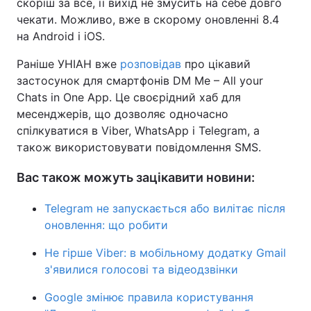
скоріш за все, її вихід не змусить на себе довго
чекати. Можливо, вже в скорому оновленні 8.4
Тема оформлення
на Android і iOS.
Раніше УНІАН вже
розповідав
про цікавий
застосунок для смартфонів DM Me – All your
Chats in One App. Це своєрідний хаб для
месенджерів, що дозволяє одночасно
спілкуватися в Viber, WhatsApp і Telegram, а
також використовувати повідомлення SMS.
Вас також можуть зацікавити новини:
Telegram не запускається або вилітає після
оновлення: що робити
Не гірше Viber: в мобільному додатку Gmail
з'явилися голосові та відеодзвінки
Google змінює правила користування