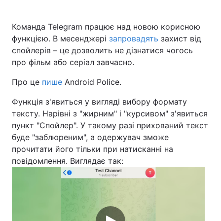
Команда Telegram працює над новою корисною
функцією. В месенджері
запровадять
захист від
Головна
Війна
спойлерів – це дозволить не дізнатися чогось
про фільм або серіал завчасно.
Україна
Політика
Про це
пише
Android Police.
Економіка
Світ
Функція з'явиться у вигляді вибору формату
Спорт
Наука
тексту. Нарівні з "жирним" і "курсивом" з'явиться
пункт "Спойлер". У такому разі прихований текст
Техно і зв'язок
Лайт
буде "заблюреним", а одержувач зможе
прочитати його тільки при натисканні на
Зброя
Інциденти
повідомлення. Виглядає так:
Здоров'я
Туризм
Цікавинки
Погода
Екологія
Регіони